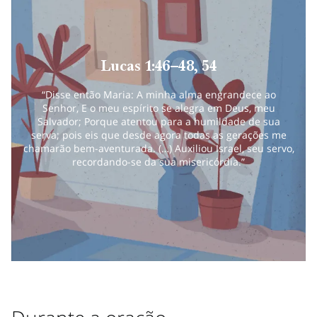
Lucas 1:46–48, 54
“Disse então Maria: A minha alma engrandece ao
Senhor, E o meu espírito se alegra em Deus, meu
Salvador; Porque atentou para a humildade de sua
serva; pois eis que desde agora todas as gerações me
chamarão bem-aventurada. (…) Auxiliou Israel, seu servo,
recordando-se da sua misericórdia.”