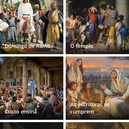
Domingo de Ramos
O templo
As escrituras se
Cristo ensina
cumprem