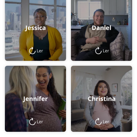
Jessica
Daniel
Ler
Ler
Jennifer
Christina
Ler
Ler