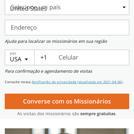
e
Selecione um país
sobrenome
Selecione
um
Endereço
país
Endereço
Ajuda para localizar os missionários em sua região
país
+1
Celular
USA
Celular
Para confirmação e agendamento de visitas
Consulte nossa
Notificação de privacidade (atualizada em 2021-04-06)
.
Converse com os Missionários
As visitas dos missionários são
sempre gratuitas
.