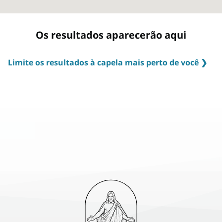
Os resultados aparecerão aqui
Limite os resultados à capela mais perto de você ❯
Congregações (nós as chamamos de alas) e os horários das
reuniões são determinados de acordo com o local onde você
mora. Isso permite que você eleve sua experiência de
adoração integrando-se com outras pessoas em sua
vizinhança e comunidade local a cada semana. Encontre a
unidade mais perto de você digitando seu endereço
residencial completo.