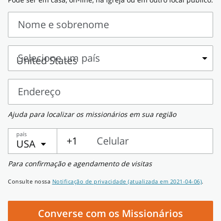
Nome e sobrenome
Nome
e
Selecione um país
sobrenome
Selecione
um
Endereço
país
Endereço
Ajuda para localizar os missionários em sua região
país
+1
Celular
USA
Celular
Para confirmação e agendamento de visitas
Consulte nossa
Notificação de privacidade (atualizada em 2021-04-06)
.
Converse com os Missionários