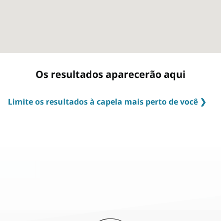
Os resultados aparecerão aqui
Limite os resultados à capela mais perto de você ❯
Congregações (nós as chamamos de alas) e os horários das
reuniões são determinados de acordo com o local onde você
mora. Isso permite que você eleve sua experiência de
adoração integrando-se com outras pessoas em sua
vizinhança e comunidade local a cada semana. Encontre a
unidade mais perto de você digitando seu endereço
residencial completo.