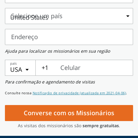
Nome
e
Selecione um país
sobrenome
Selecione
um
Endereço
país
Endereço
Ajuda para localizar os missionários em sua região
país
+1
Celular
USA
Celular
Para confirmação e agendamento de visitas
Consulte nossa
Notificação de privacidade (atualizada em 2021-04-06)
.
Converse com os Missionários
As visitas dos missionários são
sempre gratuitas
.