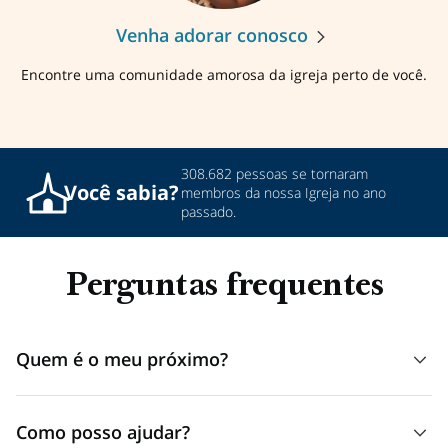
Venha adorar conosco
Encontre uma comunidade amorosa da igreja perto de você.
308.682 pessoas se tornaram
Você
sabia?
membros da nossa Igreja no ano
passado.
Perguntas frequentes
Quem é o meu próximo?
Quando Jesus nos ensinou que devemos amar “o teu
Como posso ajudar?
próximo”, Ele não estava apenas se referindo àqueles mais