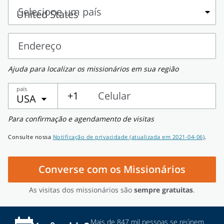
e
Selecione um país
sobrenome
Selecione
um
Endereço
país
Endereço
Ajuda para localizar os missionários em sua região
país
+1
Celular
USA
Celular
Para confirmação e agendamento de visitas
Consulte nossa
Notificação de privacidade (atualizada em 2021-04-06)
.
Converse com os Missionários
As visitas dos missionários são
sempre gratuitas
.
Mais de 847 mil pessoas se reúnem