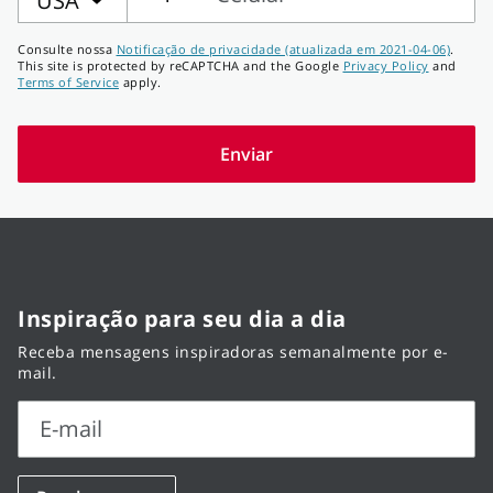
USA
Celular
Consulte nossa
Notificação de privacidade (atualizada em 2021-04-06)
.
This site is protected by reCAPTCHA and the Google
Privacy Policy
and
Terms of Service
apply.
Enviar
Inspiração para seu dia a dia
Receba mensagens inspiradoras semanalmente por e-
mail.
E-mail
E-