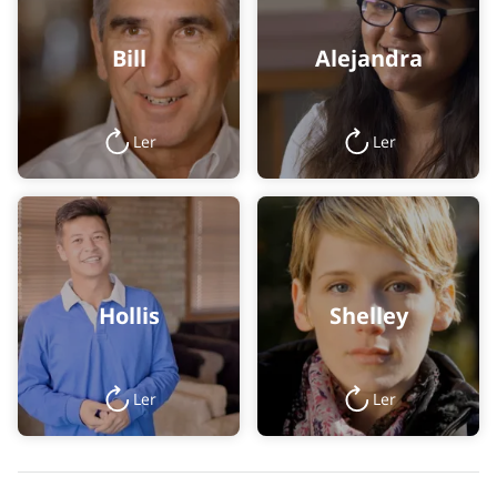
Bill
Alejandra
Ler
Ler
Hollis
Shelley
Ler
Ler