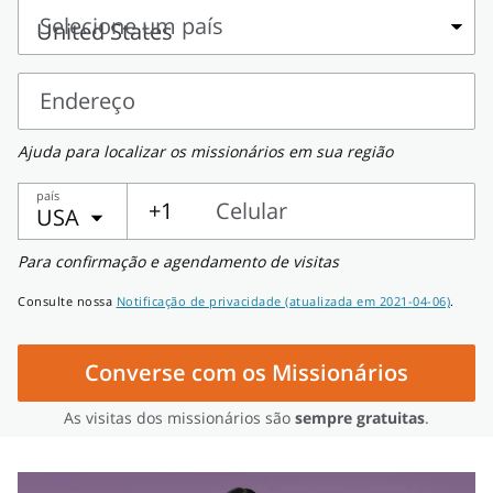
e
Selecione um país
sobrenome
Selecione
um
Endereço
país
Endereço
Ajuda para localizar os missionários em sua região
país
+1
Celular
USA
Celular
Para confirmação e agendamento de visitas
Consulte nossa
Notificação de privacidade (atualizada em 2021-04-06)
.
Converse com os Missionários
As visitas dos missionários são
sempre gratuitas
.