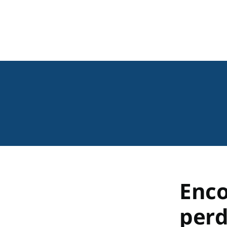
Enco
per