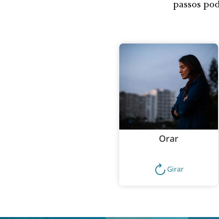
passos pod
Orar
Girar