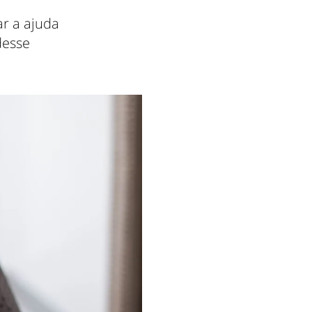
ar a ajuda
desse