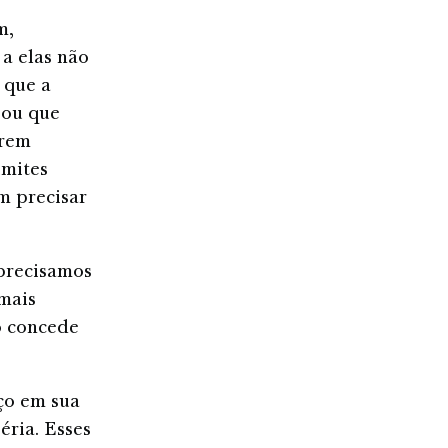
m,
a elas não
 que a
 ou que
erem
imites
m precisar
 precisamos
 mais
o concede
ço em sua
éria. Esses