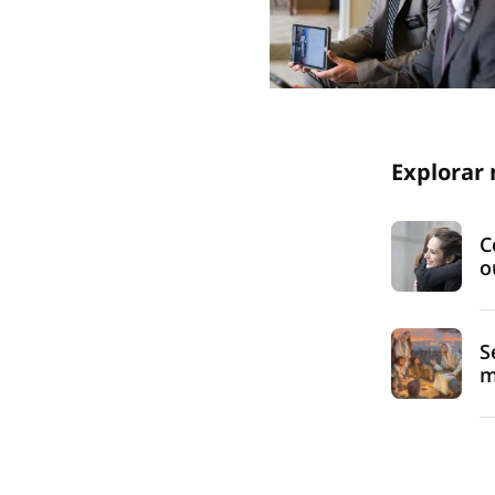
Explorar 
C
o
S
m