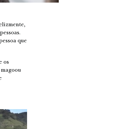
elizmente,
pessoas.
 pessoa que
e os
e magoou
e