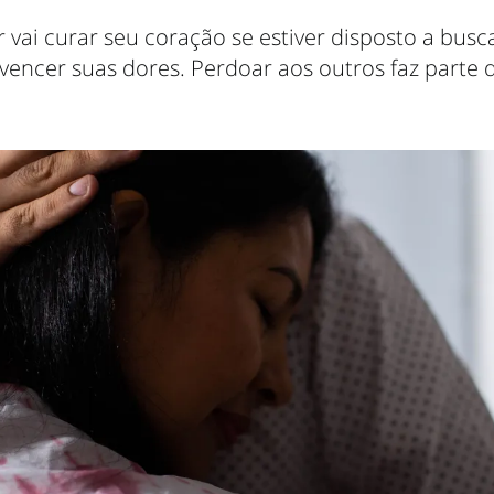
 vai curar seu coração se estiver disposto a busc
vencer suas dores. Perdoar aos outros faz parte 