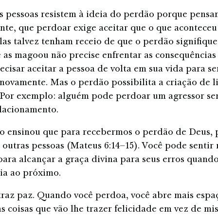
as pessoas resistem à ideia do perdão porque pensa
te, que perdoar exige aceitar que o que aconteceu 
Elas talvez tenham receio de que o perdão signifique
 as magoou não precise enfrentar as consequências
recisar aceitar a pessoa de volta em sua vida para s
ovamente. Mas o perdão possibilita a criação de l
 Por exemplo: alguém pode perdoar um agressor se
elacionamento.
to ensinou que para recebermos o perdão de Deus,
 outras pessoas (Mateus 6:14–15). Você pode sentir
para alcançar a graça divina para seus erros quand
ia ao próximo.
raz paz. Quando você perdoa, você abre mais espa
as coisas que vão lhe trazer felicidade em vez de mis