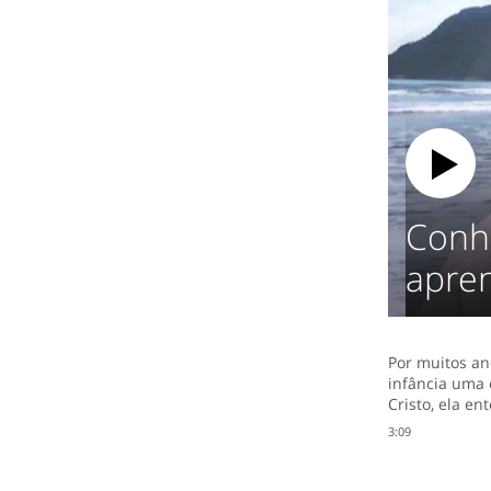
Conhe
apre
Por muitos ano
infância uma 
Cristo, ela e
3:09