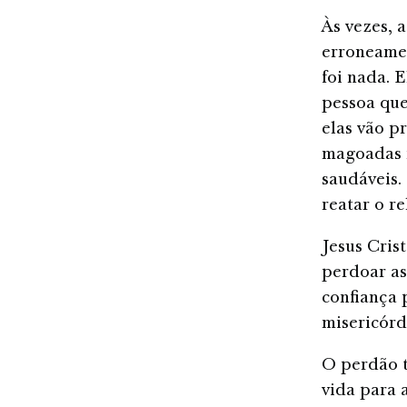
Às vezes, 
erroneamen
foi nada. 
pessoa que
elas vão p
magoadas n
saudáveis.
reatar o r
Jesus Cris
perdoar as
confiança 
misericórd
O perdão t
vida para 