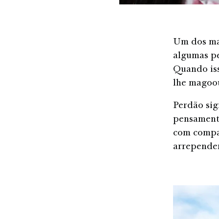
Um dos mai
algumas pe
Quando iss
lhe magoo
Perdão sig
pensamento
com compai
arrepende