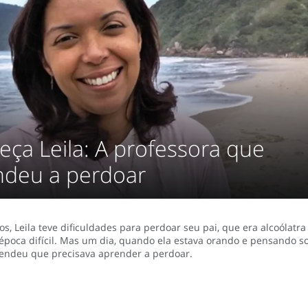
ça Leila: A professora que
ndeu a perdoar
s, Leila teve dificuldades para perdoar seu pai, que era alcoólatra
época difícil. Mas um dia, quando ela estava orando e pensando s
ntendeu que precisava aprender a perdoar.