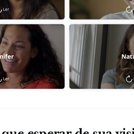
Ler
nifer
Nata
Ler