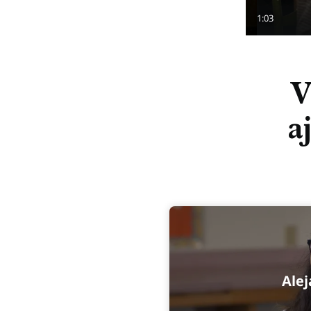
1:03
V
a
Ale