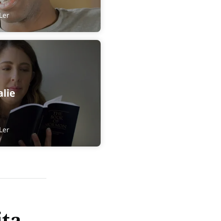
Ler
lie
Ler