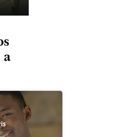
os
 a
is