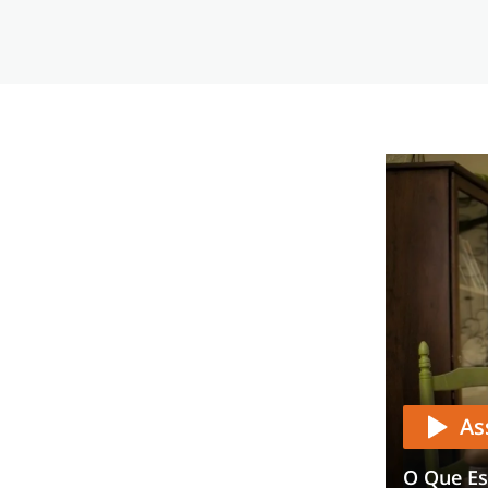
As
O Que Es