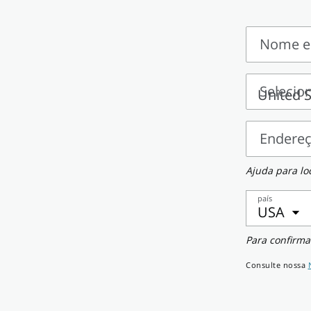
Nome e
Nome
e
Selecio
sobrenom
Selecione
um
Endere
país
Endereço
Ajuda para lo
país
USA
Celular
Para confirma
Consulte nossa