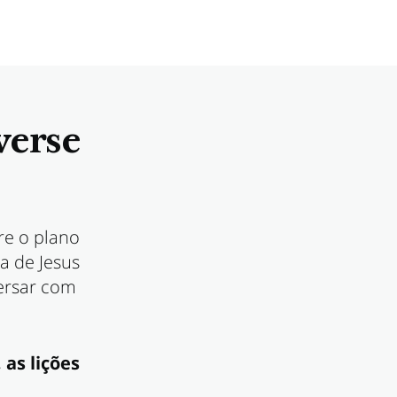
verse
re o plano
a de Jesus
versar com
 as lições