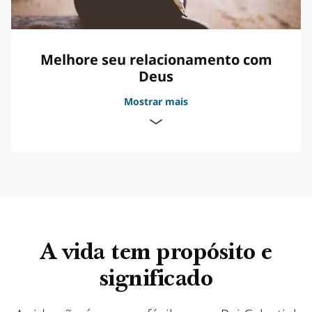
Melhore seu relacionamento com
Deus
Mostrar mais
Deus nos ouve quando oramos
A vida tem propósito e
significado
Deus está sempre pronto para ajudá-lo