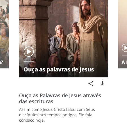
n?
A 
Ouça as palavras de Jesus
Ouça as Palavras de Jesus através
das escrituras
Assim como Jesus Cristo falou com Seus
discípulos nos tempos antigos, Ele fala
conosco hoje.