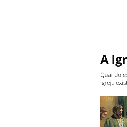
A Ig
Quando es
Igreja exi