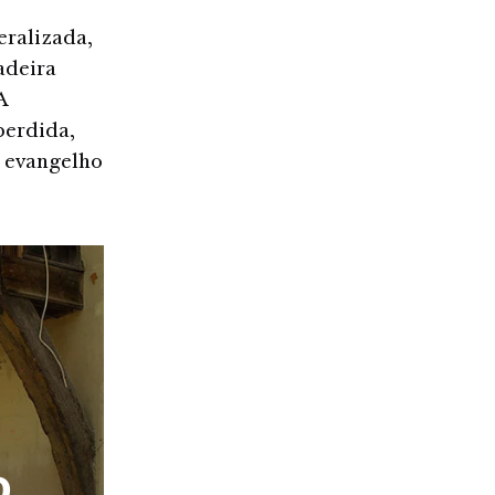
eralizada,
adeira
A
perdida,
o evangelho
o