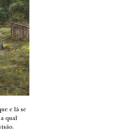
ue e lá se
a qual
visão.