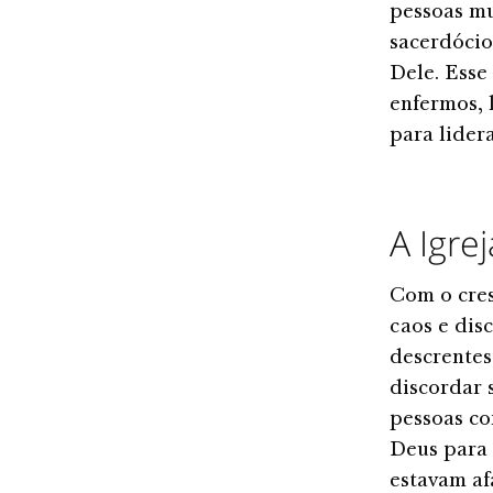
pessoas mu
sacerdócio
Dele. Esse
enfermos, 
para lidera
A Igre
Com o cres
caos e dis
descrentes
discordar 
pessoas co
Deus para 
estavam af