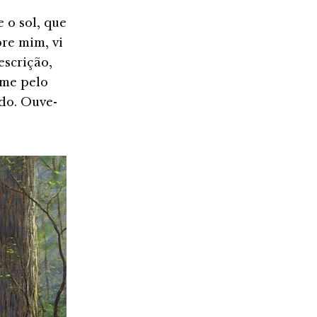
 o sol, que
re mim, vi
escrição,
-me pelo
do. Ouve-