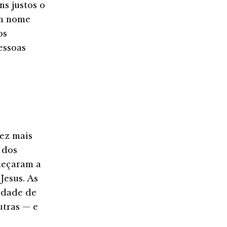
s justos o
em nome
os
essoas
vez mais
 dos
meçaram a
Jesus. As
idade de
utras — e