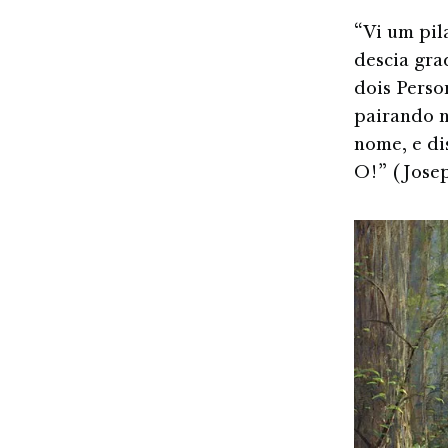
“Vi um pil
descia gr
dois Perso
pairando n
nome, e di
O!” (Josep