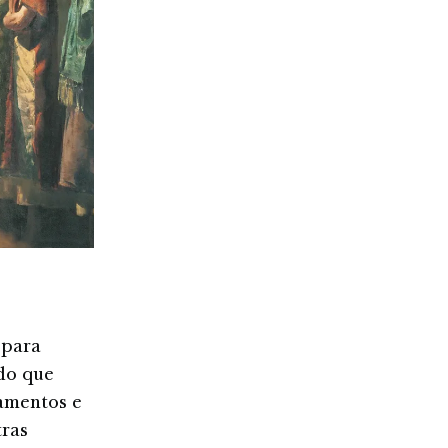
 para
do que
amentos e
tras