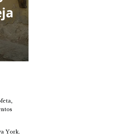
eja
feta,
entos
va York.