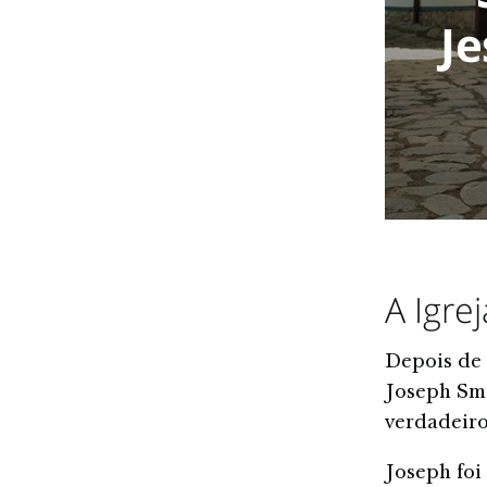
Je
A Igre
Depois de 
Joseph Smi
verdadeiro
Joseph foi