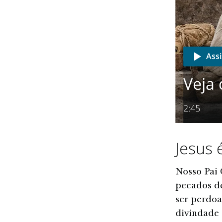
Assi
Veja 
2:45
Jesus 
Nosso Pai 
pecados de
ser perdoa
divindade 