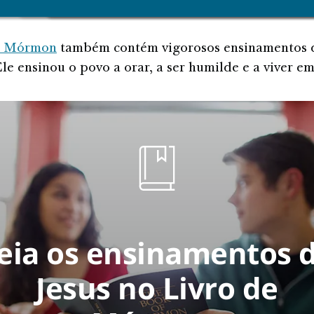
15:1–6).
e Mórmon
também contém vigorosos ensinamentos 
le ensinou o povo a orar, a ser humilde e a viver em
eia os ensinamentos 
Jesus no Livro de