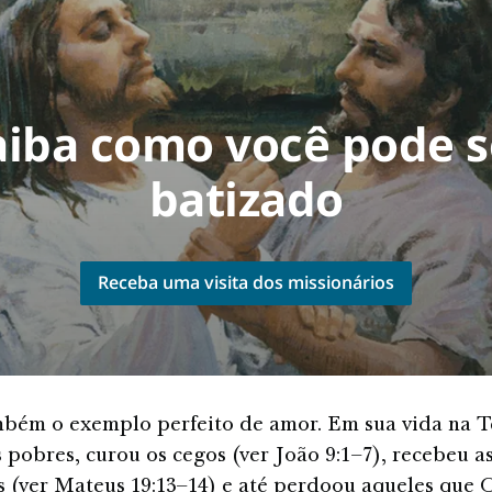
aiba como você pode s
batizado
Receba uma visita dos missionários
mbém o exemplo perfeito de amor. Em sua vida na T
 pobres, curou os cegos (ver João 9:1–7), recebeu a
s (ver Mateus 19:13–14) e até perdoou aqueles que 