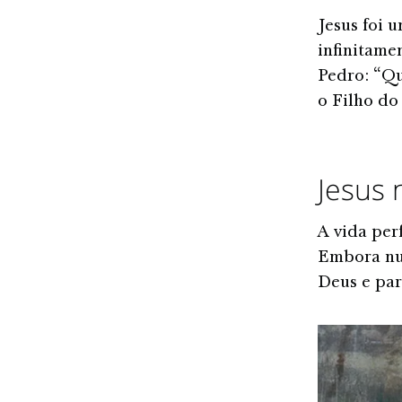
Jesus foi 
infinitame
Pedro: “Qu
o Filho do
Jesus 
A vida per
Embora nun
Deus e par