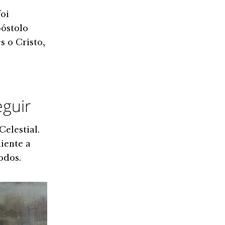
foi
póstolo
 o Cristo,
eguir
Celestial.
iente a
odos.