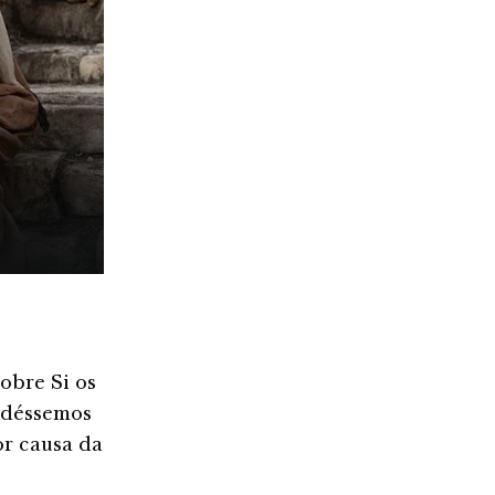
obre Si os
pudéssemos
or causa da