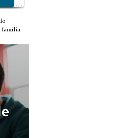
do
 família.
de