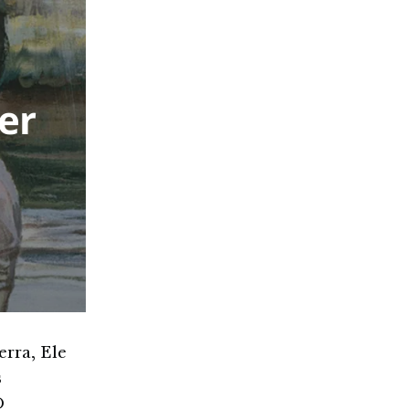
er
erra, Ele
s
O