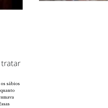
tratar
 os sábios
 quanto
stumava
Essas