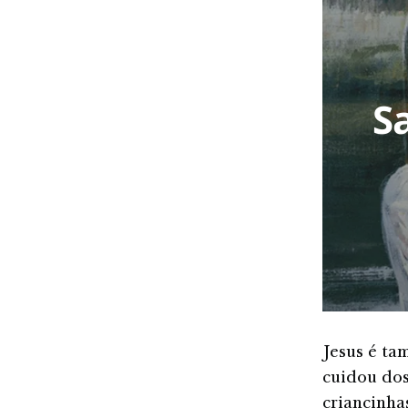
S
Jesus é ta
cuidou dos
criancinha