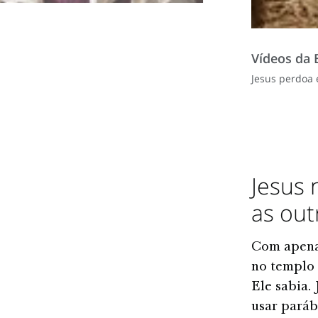
Vídeos da B
Jesus perdoa 
Jesus 
as out
Com apenas
no templo 
Ele sabia.
usar paráb