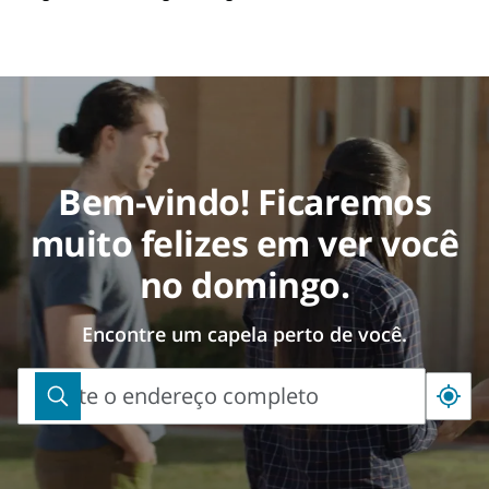
Bem-vindo! Ficaremos
muito felizes em ver você
no domingo.
Encontre um capela perto de você.
Digite o endereço completo
Digite
o