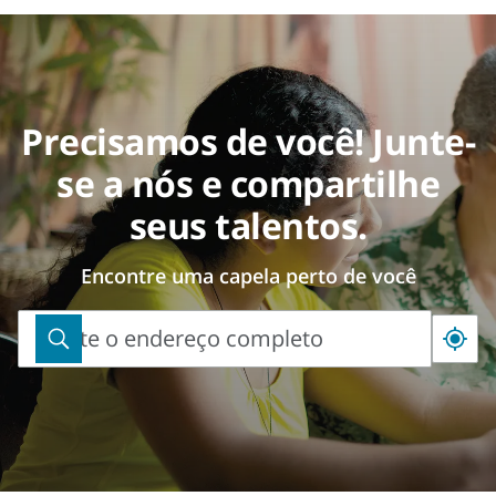
Precisamos de você! Junte-
se a nós e compartilhe
seus talentos.
Encontre uma capela perto de você
Digite o endereço completo
Digite
o
endereço
completo