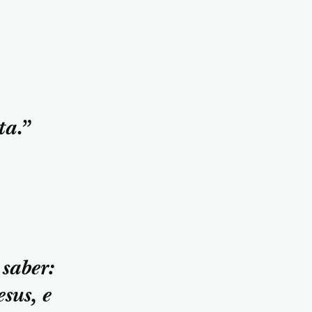
ta.”
 saber:
sus, e