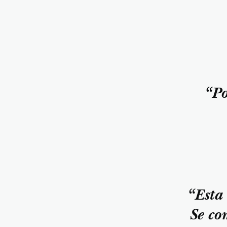
“Po
“Esta 
Se co