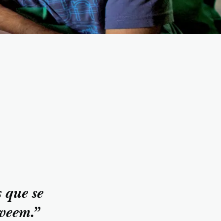
 que se
 veem.”