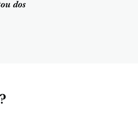
tou dos
?