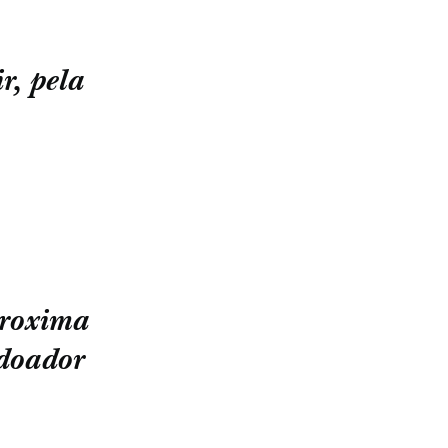
r, pela
proxima
rdoador