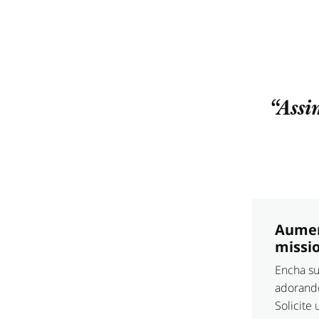
“Assi
Aumen
missio
Encha su
adorando 
Solicite 