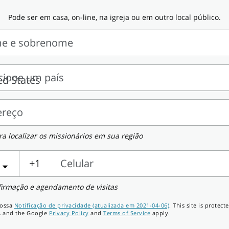
Pode ser em casa, on-line, na igreja ou em outro local público.
e e sobrenome
cione um país
nome
one
ereço
eço
a localizar os missionários em sua região
+1
Celular
r
firmação e agendamento de visitas
nossa
Notificação de privacidade (atualizada em 2021-04-06)
. This site is protect
 and the Google
Privacy Policy
and
Terms of Service
apply.