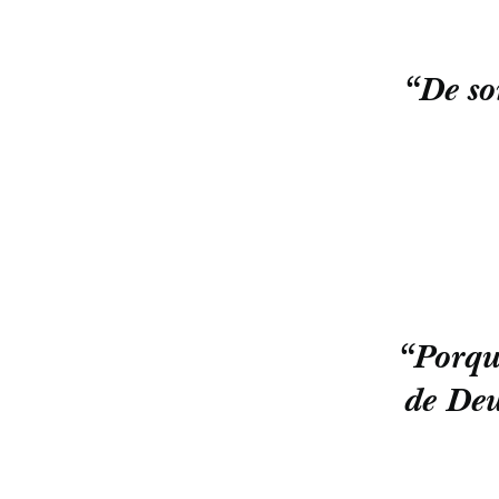
“De so
“Porqu
de Deu