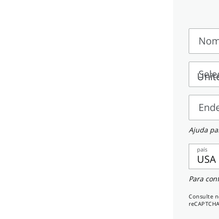
Nom
Nome
e
Sele
sobre
Seleci
um
End
país
Ender
Ajuda par
país
USA
Celula
Para con
Consulte 
reCAPTCHA