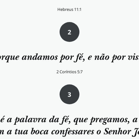
Hebreus 11:1
2
rque andamos por fé, e não por vis
2 Coríntios 5:7
3
é a palavra da fé, que pregamos, a
m a tua boca confessares o Senhor Je