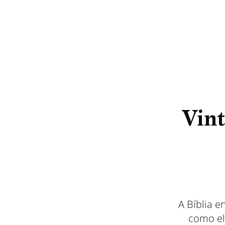
Vint
A Bíblia e
como ela