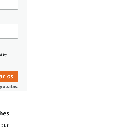
ed by
ários
ratuitas
.
lhes
 que