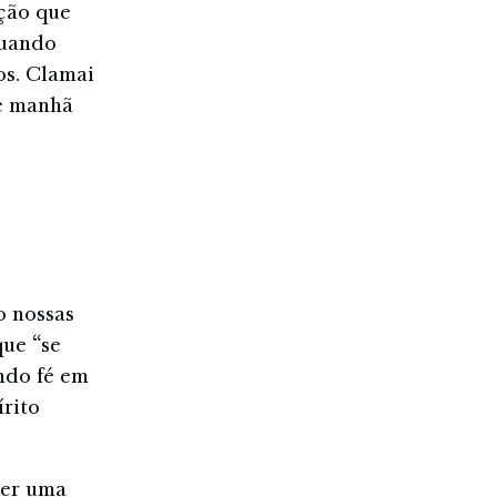
ção que
quando
os. Clamai
de manhã
o nossas
que “se
ndo fé em
írito
ser uma