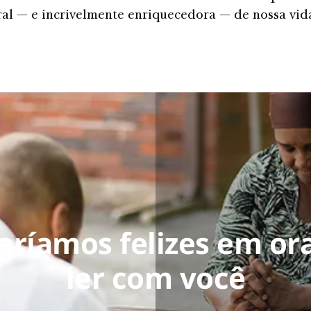
ral — e incrivelmente enriquecedora — de nossa vida
aríamos felizes em or
ler com você