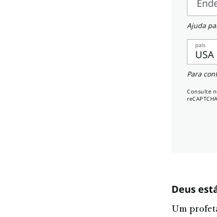
um
End
país
Ender
Ajuda par
país
USA
Celula
Para con
Consulte 
reCAPTCHA
Deus está
Um profet