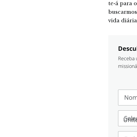
te-á para 
buscarmos 
vida diári
Descu
Receba u
missioná
Nom
Nome
e
Sele
sobre
Seleci