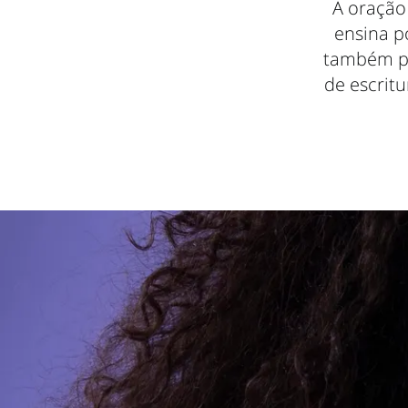
A oração
ensina p
também po
de escritu