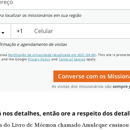
ereço
eço
a localizar os missionários em sua região
+1
Celular
r
firmação e agendamento de visitas
nossa
Notificação de privacidade (atualizada em 2021-04-06)
. This site is protect
 and the Google
Privacy Policy
and
Terms of Service
apply.
Converse com os Mission
As visitas dos missionários são
sempre g
 nos detalhes, então ore a respeito dos deta
a do Livro de Mórmon chamado Amuleque ensinou