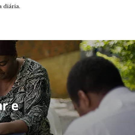
 diária.
ar e