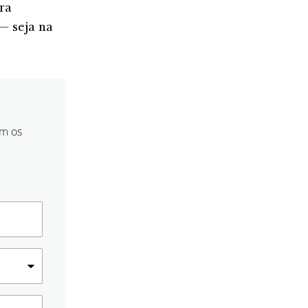
ra
— seja na
om os