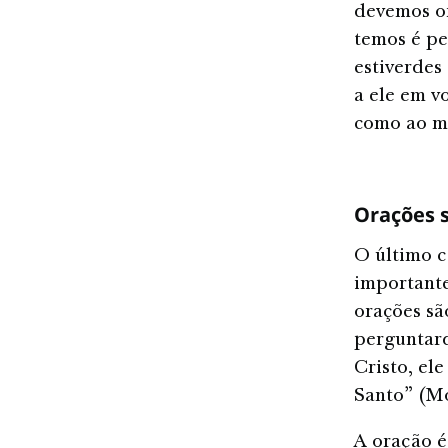
devemos o
temos é pe
estiverdes
a ele em v
como ao me
Orações s
O último 
importante
orações sã
perguntard
Cristo, el
Santo” (Mo
A oração 