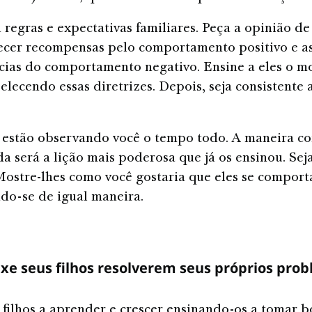
 regras e expectativas familiares. Peça a opinião de 
ecer recompensas pelo comportamento positivo e a
ias do comportamento negativo. Ensine a eles o m
belecendo essas diretrizes. Depois, seja consistente 
s estão observando você o tempo todo. A maneira c
ida será a lição mais poderosa que já os ensinou. S
ostre-lhes como você gostaria que eles se comport
o-se de igual maneira.
xe seus filhos resolverem seus próprios pro
 filhos a aprender e crescer ensinando-os a tomar b