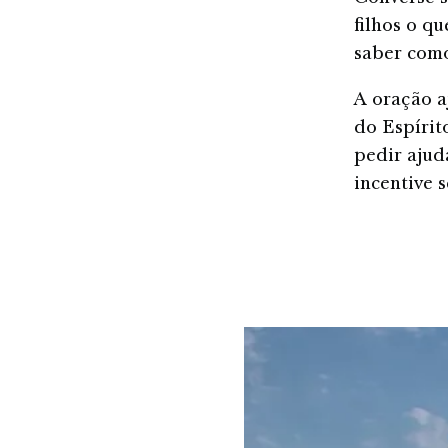
filhos o q
saber como
A oração aj
do Espírit
pedir ajud
incentive s