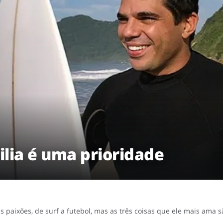
lia é uma prioridade
paixões, de surf a futebol, mas as três coisas que ele mais ama sã