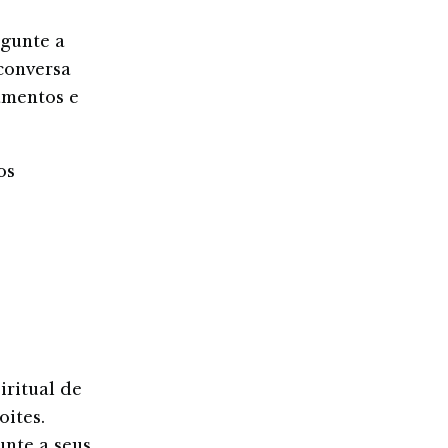
rgunte a
conversa
amentos e
os
iritual de
oites.
unte a seus