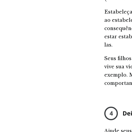
Estabeleça
ao estabel
consequênc
estar esta
las.
Seus filho
vive sua v
exemplo. M
comportand
4
Dei
Ajude seus