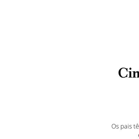
Cin
Os pais t