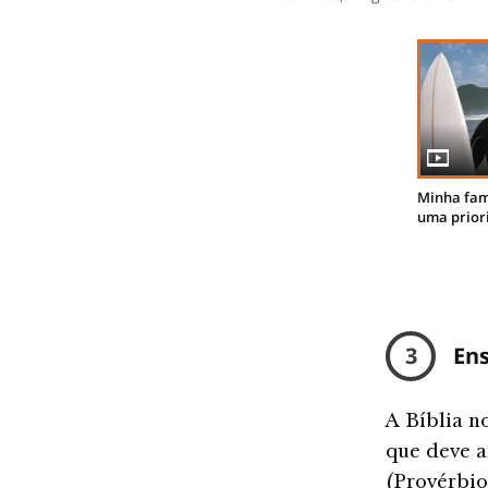
Minha fam
uma prior
3
Ens
A Bíblia n
que deve a
(Provérbio