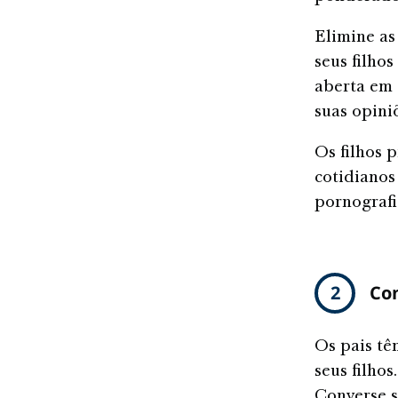
Elimine as
seus filho
aberta em 
suas opini
Os filhos 
cotidianos
pornografia
2
Con
Os pais tê
seus filhos
Converse s