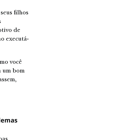
seus filhos
s
otivo de
ao executá-
omo você
eja um bom
assem,
blemas
oas