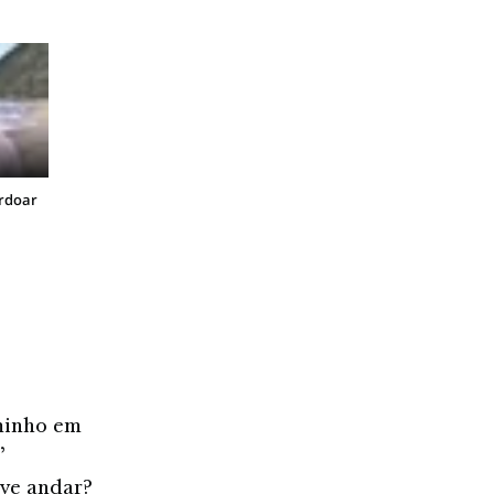
erdoar
aminho em
”
eve andar?