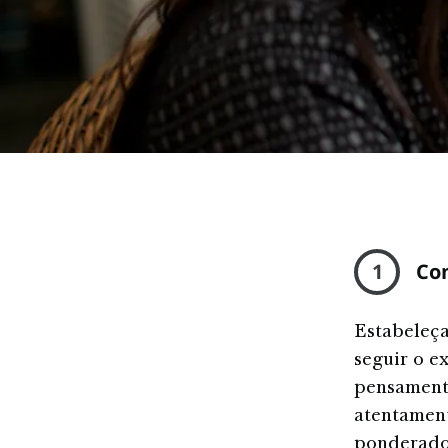
1
Co
Estabeleça
seguir o e
pensamento
atentament
ponderado