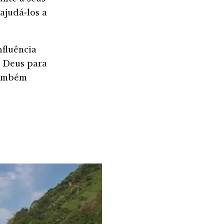
ajudá-los a
nfluência
a Deus para
também