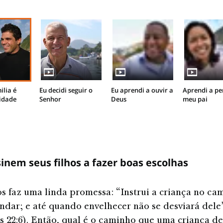
ilia é
Eu decidi seguir o
Eu aprendi a ouvir a
Aprendi a p
idade
Senhor
Deus
meu pai
inem seus filhos a fazer boas escolhas
os faz uma linda promessa: “Instrui a criança no c
ndar; e até quando envelhecer não se desviará dele
s 22:6). Então, qual é o caminho que uma criança d