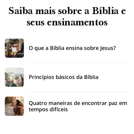
estudar os dois livros, você pode obter uma melhor
Saiba mais sobre a Bíblia e
compreensão de quem é Deus e o que Ele quer para
seus ensinamentos
você.
O que a Bíblia ensina sobre Jesus?
Princípios básicos da Bíblia
Quatro maneiras de encontrar paz em
tempos difíceis