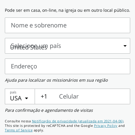
Pode ser em casa, on-line, na igreja ou em outro local público.
Nome e sobrenome
Nome
e
Selecione um país
sobrenome
Selecione
um
Endereço
país
Endereço
Ajuda para localizar os missionários em sua região
país
+1
Celular
USA
Celular
Para confirmação e agendamento de visitas
Consulte nossa
Notificação de privacidade (atualizada em 2021-04-06)
.
This site is protected by reCAPTCHA and the Google
Privacy Policy
and
Terms of Service
apply.