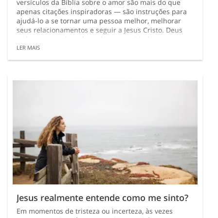
versículos da Bíblia sobre o amor são mais do que
apenas citações inspiradoras — são instruções para
ajudá-lo a se tornar uma pessoa melhor, melhorar
seus relacionamentos e seguir a Jesus Cristo. Deus
ordena que todos nós tenhamos caridade, o puro
amor de Cristo, para com todos.
LER MAIS
Jesus realmente entende como me sinto?
Em momentos de tristeza ou incerteza, às vezes